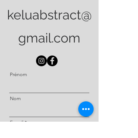
keluabstract@
gmail.com
Prénom
Nom
E-mail